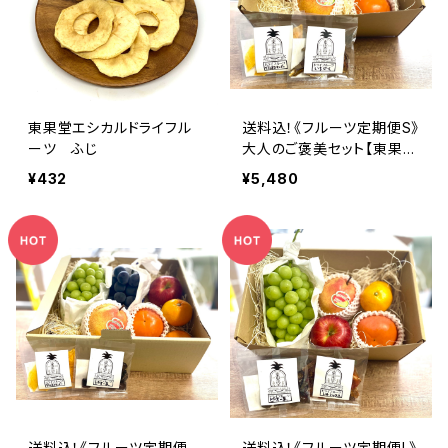
東果堂エシカルドライフル
送料込！《フルーツ定期便S》
ーツ ふじ
大人のご褒美セット【東果堂
厳選！旬のフルーツ詰め合
¥432
¥5,480
わせ＆ドライフルーツ定期便
セット】
送料込！《フルーツ定期便
送料込！《フルーツ定期便L》