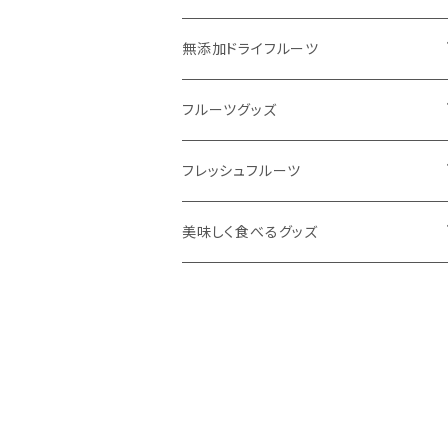
無添加ドライフルーツ
ドライフルーツで #おきかえおやつ
フルーツグッズ
定番人気のドライフルーツ
飲むフルーツゼリー
フレッシュフルーツ
季節フルーツの新作ドライフルーツ
無添加フルーツジャム
フルーツ定期便
美味しく食べるグッズ
ワンちゃんと一緒にドライフルーツ
ほうじ和紅茶シリーズ
東果堂厳選！フルーツギフトボックス
HUROM
お酒のおつまみにオススメ
旬をお届け！オススメフルーツ