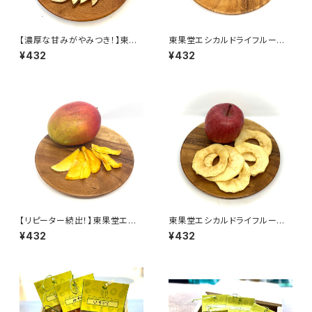
【濃厚な甘みがやみつき！】東果
東果堂エシカルドライフルー
堂エシカルドライフルーツ 梨
ツ 桃
¥432
¥432
【リピーター続出！】東果堂エシ
東果堂エシカルドライフルー
カルドライフルーツ マンゴー
ツ ふじ
¥432
¥432