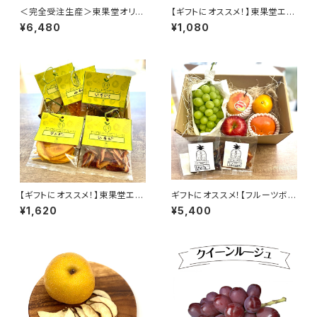
＜完全受注生産＞東果堂オリジ
【ギフトにオススメ！】東果堂エシ
ナル飲むフルーツゼリー(12個セ
カルドライフルーツ・ギフトボック
¥6,480
¥1,080
ット)
ス（Sサイズ）
【ギフトにオススメ！】東果堂エシ
ギフトにオススメ！【フルーツボッ
カルドライフルーツ・ギフトボック
クスM】フルーツギフト 3〜4名
¥1,620
¥5,400
ス（Mサイズ）
様用【東果堂厳選！旬のフルーツ
詰め合わせ＆ドライフルーツセッ
ト】