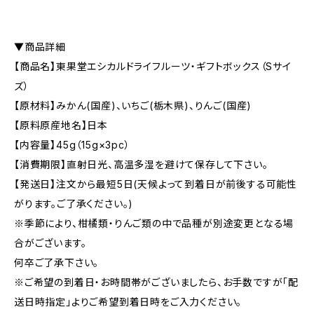
▼商品詳細
【商品名】東果堂エシカルドライフルーツ・ギフトボックス（Sサイ
ズ）
【原材料】みかん(国産)、いちご(栃木県)、りんご(国産)
【原料原産地名】日本
【内容量】45g（15g×3pc）
【消費期限】直射日光、高温多湿を避けて保存して下さい。
【発送日】注文から最短5日(天候よって到着日が前後する可能性
がります。ご了承ください。)
※季節により、柑橘類・りんご類の中で品種が別途変更となる場
合がございます。
何卒ご了承下さい。
※ご希望の到着日・お時間帯がございましたら、お手数ですが「配
送日時指定」よりご希望到着日時をご入力ください。