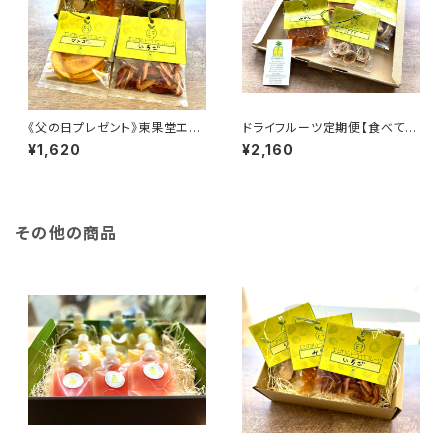
《父の日プレゼント》東果堂エシ
ドライフルーツ定期便【食べて健
カルドライフルーツ・ギフトボック
康になれる #おきかえおやつ 5
¥1,620
¥2,160
ス
個入】送料込！
その他の商品