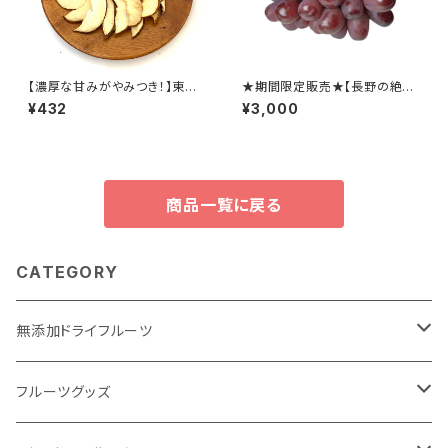
【濃厚な甘みがやみつき！】東果
★期間限定販売★【長野の絶品
堂エシカルドライフルーツ 梨
ぶどう】クイーンルージュ
¥432
¥3,000
商品一覧に戻る
CATEGORY
無添加ドライフルーツ
ドライフルーツで #おきかえおやつ
フルーツグッズ