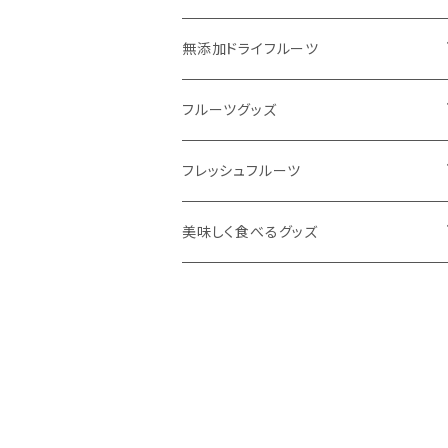
無添加ドライフルーツ
ドライフルーツで #おきかえおやつ
フルーツグッズ
定番人気のドライフルーツ
飲むフルーツゼリー
フレッシュフルーツ
季節フルーツの新作ドライフルーツ
無添加フルーツジャム
フルーツ定期便
美味しく食べるグッズ
ワンちゃんと一緒にドライフルーツ
ほうじ和紅茶シリーズ
東果堂厳選！フルーツギフトボックス
HUROM
お酒のおつまみにオススメ
旬をお届け！オススメフルーツ