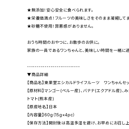
★無添加！安心安全に食べられます。
★栄養価満点！フルーツの美味しさをそのまま凝縮してま
★砂糖不使用！罪悪感がありません。
おうち時間のおやつに、お散歩のお供に。
家族の一員であるワンちゃんと、美味しい時間を一緒に
---------------------------
▼商品詳細
【商品名】東果堂エシカルドライフルーツ ワンちゃんセッ
【原材料】マンゴー(ペルー産)、バナナ(エクアドル産)、み
トマト(熊本産)
【原産地名】日本
【内容量】60g（15g×4pc）
【保存方法】開封後は高温多湿を避け、お早めにお召し上