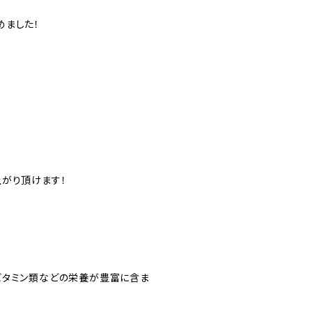
めました！
上がり頂けます！
。
ビタミン類などの栄養が豊富に含ま