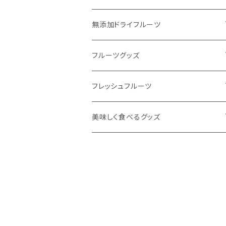
無添加ドライフルーツ
ドライフルーツで #おきかえおやつ
フルーツグッズ
定番人気のドライフルーツ
飲むフルーツゼリー
フレッシュフルーツ
季節フルーツの新作ドライフルーツ
無添加フルーツジャム
フルーツ定期便
美味しく食べるグッズ
ワンちゃんと一緒にドライフルーツ
ほうじ和紅茶シリーズ
東果堂厳選！フルーツギフトボックス
HUROM
お酒のおつまみにオススメ
旬をお届け！オススメフルーツ