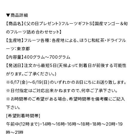
▼商品詳細
【商品名】《父の日プレゼント》フルーツギフトS【国産マンゴー＆旬
のフルーツ詰め合わせセット】
【生産地】フルーツ各種：各産地による、ほうじ和紅茶・ドライフル
ーツ：東京都
【内容量】400グラム〜700グラム
【発送日】注文から最短5日(天候よって到着日が前後する可能性
がります。ご了承ください。)
※6/17(金)〜6/19(日)のいずれかのお日にちにお送り致します。
※日付指定はご対応出来かねますので、何卒ご了承下さい。
※お時間帯のご希望がある場合、希望時間帯を備考欄にご記入
下さい。
[希望到着時間帯]
午前中(12時まで)・14時〜16時・16時〜18時・18時〜20時・19
時〜21時