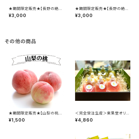
★期間限定販売★【長野の絶品
★期間限定販売★【長野の絶品
ぶどう】クイーンルージュ
ぶどう】ナガノパープル
¥3,000
¥3,000
その他の商品
★期間限定販売★【山梨の桃】
＜完全受注生産＞東果堂オリジ
最上級のブランド桃をお届けし
ナル飲むフルーツゼリー(9個セ
¥1,500
¥4,860
ます！
ット)