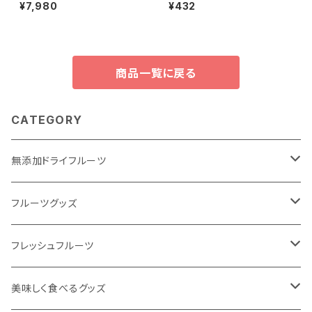
族みんなで！フルーツセット【東
ツ ふじ
¥7,980
¥432
果堂厳選！旬のフルーツ詰め合
わせ＆ドライフルーツ定期便セッ
ト】
商品一覧に戻る
CATEGORY
無添加ドライフルーツ
ドライフルーツで #おきかえおやつ
フルーツグッズ
定番人気のドライフルーツ
飲むフルーツゼリー
フレッシュフルーツ
季節フルーツの新作ドライフルーツ
無添加フルーツジャム
フルーツ定期便
美味しく食べるグッズ