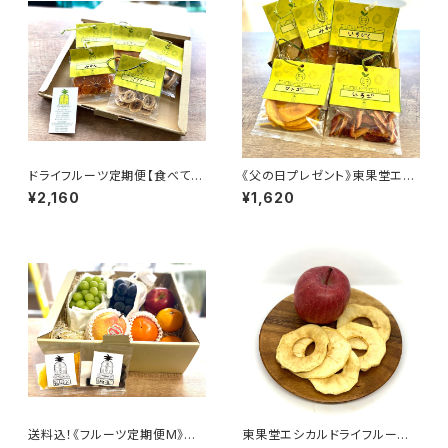
ドライフルーツ定期便【食べて健
《父の日プレゼント》東果堂エシ
康になれる #おきかえおやつ 5
カルドライフルーツ・ギフトボック
¥2,160
¥1,620
個入】送料込！
ス
送料込！《フルーツ定期便M》家
東果堂エシカルドライフルー