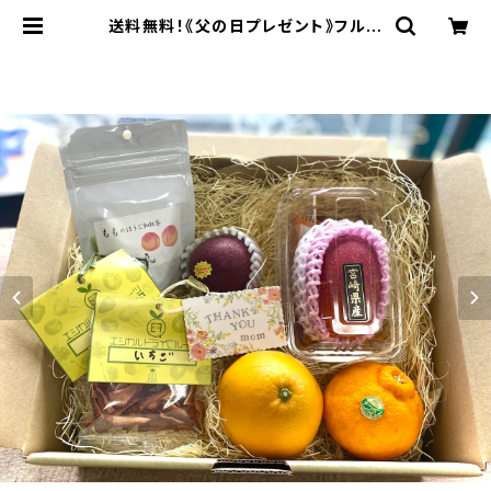
送料無料！《父の日プレゼント》フルー
ツギフトS【国産マンゴー＆旬のフルー
ツ詰め合わせセット】 | 東果堂（とうか
どう） フルーツ・エシカル・ドライフ
ルーツ・無添加おやつ・低糖質おやつ・
無添加・低カロリー・低糖質