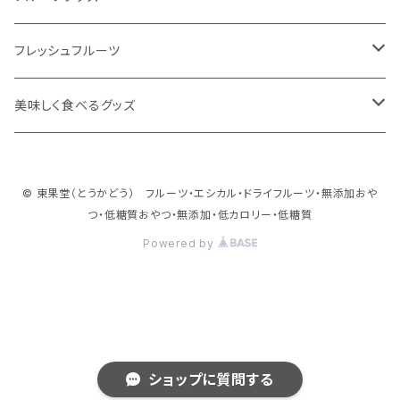
定番人気のドライフルーツ
飲むフルーツゼリー
フレッシュフルーツ
季節フルーツの新作ドライフルーツ
無添加フルーツジャム
フルーツ定期便
美味しく食べるグッズ
ワンちゃんと一緒にドライフルーツ
ほうじ和紅茶シリーズ
東果堂厳選！フルーツギフトボックス
HUROM
© 東果堂（とうかどう） フルーツ・エシカル・ドライフルーツ・無添加おや
お酒のおつまみにオススメ
旬をお届け！オススメフルーツ
つ・低糖質おやつ・無添加・低カロリー・低糖質
Powered by
ショップに質問する