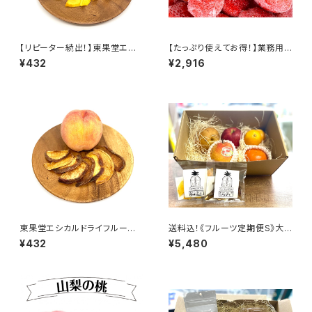
【リピーター続出！】東果堂エシ
【たっぷり使えてお得！】業務用
カルドライフルーツ マンゴー
国産冷凍いちご(紅ほっぺ) 1kg
¥432
¥2,916
東果堂エシカルドライフルー
送料込！《フルーツ定期便S》大
ツ 桃
人のご褒美セット【東果堂厳選！
¥432
¥5,480
旬のフルーツ詰め合わせ＆ドラ
イフルーツ定期便セット】