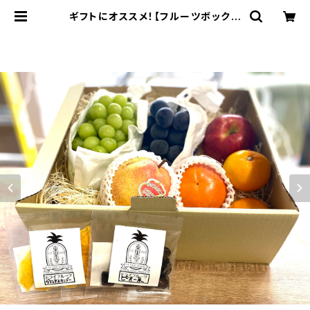
ギフトにオススメ！【フルーツボックス
L】フルーツギフト 4〜5名様用【東
果堂厳選！旬のフルーツ詰め合わせ＆
ドライフルーツセット】 | 東果堂（とう
かどう） フルーツ・エシカル・ドライ
フルーツ・無添加おやつ・低糖質おや
つ・無添加・低カロリー・低糖質