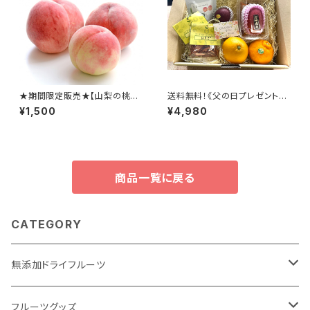
★期間限定販売★【山梨の桃】
送料無料！《父の日プレゼント》
最上級のブランド桃をお届けし
フルーツギフトS【国産マンゴー
¥1,500
¥4,980
ます！
＆旬のフルーツ詰め合わせセッ
ト】
商品一覧に戻る
CATEGORY
無添加ドライフルーツ
ドライフルーツで #おきかえおやつ
フルーツグッズ