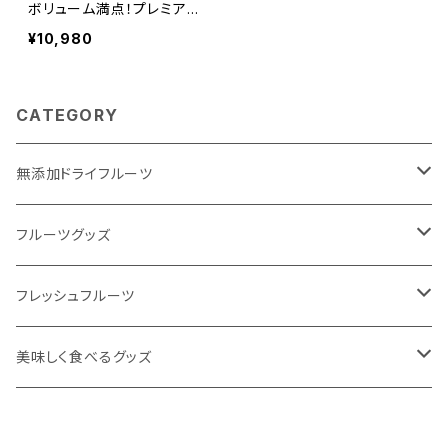
ボリューム満点！プレミアム
セット【東果堂厳選！旬のフ
¥10,980
ルーツ詰め合わせ＆ドライフ
ルーツ定期便セット】
CATEGORY
無添加ドライフルーツ
ドライフルーツで #おきかえおやつ
フルーツグッズ
定番人気のドライフルーツ
飲むフルーツゼリー
フレッシュフルーツ
季節フルーツの新作ドライフルーツ
無添加フルーツジャム
フルーツ定期便
美味しく食べるグッズ
ワンちゃんと一緒にドライフルーツ
ほうじ和紅茶シリーズ
東果堂厳選！フルーツギフトボックス
HUROM