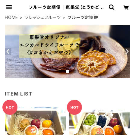
フルーツ定期便 | 東果堂（とうかどう）
フルーツ・エシカル・ドライフルー
ツ・無添加おやつ・低糖質おやつ・無添
HOME
フレッシュフルーツ
フルーツ定期便
加・低カロリー・低糖質
ITEM LIST