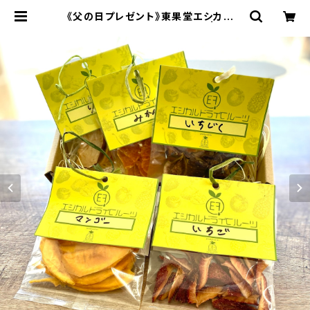
《父の日プレゼント》東果堂エシカルド
ライフルーツ・ギフトボックス | 東果
堂（とうかどう） フルーツ・エシカル・
ドライフルーツ・無添加おやつ・低糖質
おやつ・無添加・低カロリー・低糖質