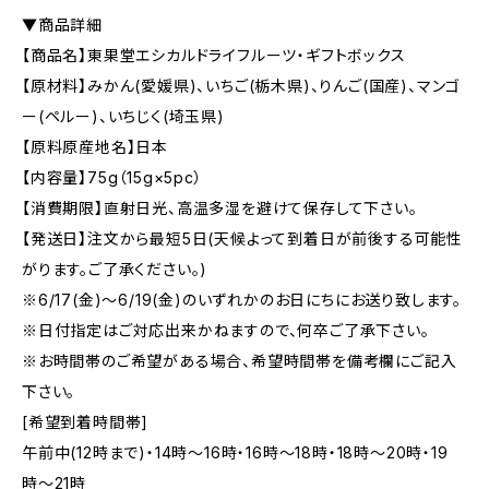
▼商品詳細
【商品名】東果堂エシカルドライフルーツ・ギフトボックス
【原材料】みかん(愛媛県)、いちご(栃木県)、りんご(国産)、マンゴ
ー(ペルー)、いちじく(埼玉県)
【原料原産地名】日本
【内容量】75g（15g×5pc）
【消費期限】直射日光、高温多湿を避けて保存して下さい。
【発送日】注文から最短5日(天候よって到着日が前後する可能性
がります。ご了承ください。)
※6/17(金)〜6/19(金)のいずれかのお日にちにお送り致します。
※日付指定はご対応出来かねますので、何卒ご了承下さい。
※お時間帯のご希望がある場合、希望時間帯を備考欄にご記入
下さい。
[希望到着時間帯]
午前中(12時まで)・14時〜16時・16時〜18時・18時〜20時・19
時〜21時