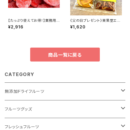
【たっぷり使えてお得！】業務用
《父の日プレゼント》東果堂エシ
国産冷凍いちご(紅ほっぺ) 1kg
カルドライフルーツ・ギフトボック
¥2,916
¥1,620
ス
商品一覧に戻る
CATEGORY
無添加ドライフルーツ
ドライフルーツで #おきかえおやつ
フルーツグッズ
定番人気のドライフルーツ
飲むフルーツゼリー
フレッシュフルーツ