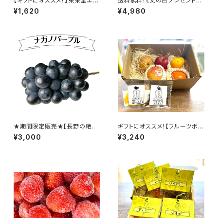
【ギフトにオススメ！】東果堂エシ
送料無料！《父の日プレゼント》
カルドライフルーツ・ギフトボック
フルーツギフトS【国産マンゴー
¥1,620
¥4,980
ス（Mサイズ）
＆旬のフルーツ詰め合わせセッ
ト】
★期間限定販売★【長野の絶品
ギフトにオススメ！【フルーツボッ
ぶどう】ナガノパープル
クスS】フルーツギフト 1〜2名
¥3,000
¥3,240
様用【東果堂厳選！旬のフルーツ
詰め合わせ＆ドライフルーツセッ
ト】