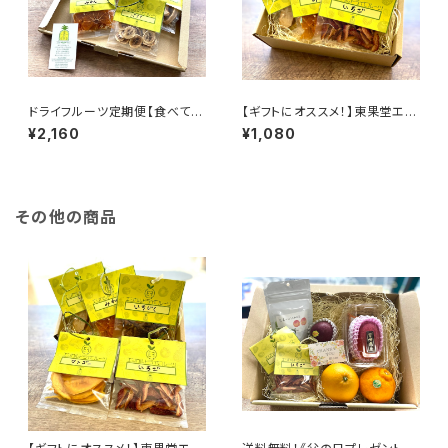
ドライフルーツ定期便【食べて健
【ギフトにオススメ！】東果堂エシ
康になれる #おきかえおやつ 5
カルドライフルーツ・ギフトボック
¥2,160
¥1,080
個入】送料込！
ス（Sサイズ）
その他の商品