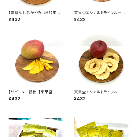
【濃厚な甘みがやみつき！】東果
東果堂エシカルドライフルー
堂エシカルドライフルーツ 梨
ツ 桃
¥432
¥432
【リピーター続出！】東果堂エシ
東果堂エシカルドライフルー
カルドライフルーツ マンゴー
ツ ふじ
¥432
¥432