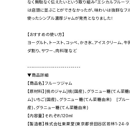
なく無駄なく伝えたいという取り組み「エシカルフルーツ
は店頭に並ぶことができなかったが、味わいは抜群なフ
使ったシンプル濃厚ジャムが発売となりました！
【おすすめの使い方】
ヨーグルト、トースト、コッペ、かき氷、アイスクリーム、牛
ダ割り、サワー、肉料理など
---------------------------
▼商品詳細
【商品名】フルーツジャム
【原材料】[桃のジャム]桃(国産)、グラニュー糖(てん菜
ム]いちご(国産)、グラニュー糖(てん菜糖由来) [ブル
産)、グラニュー糖(てん菜糖由来)
【内容量】それぞれ120ml
【製造者】株式会社東果堂(東京都世田谷区若林1-24-9 K