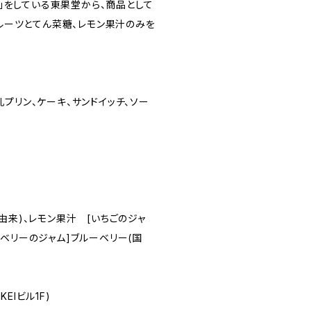
」をしている東果堂から、商品として
ルーツとてん菜糖、レモン果汁のみを
乳プリン、ケーキ、サンドイッチ、ソー
糖由来)、レモン果汁 [いちごのジャ
ーベリーのジャム]ブルーベリー(国
EIビル1F)