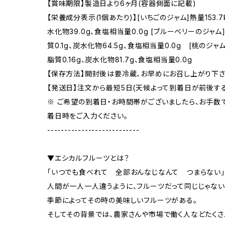
【賞味期限】製造日より6ヶ月(容器側面に記載)
【栄養成分表示(1個あたり)】[いちごのジャム]熱量153.7kc
水化物39.0g、食塩相当量0.0g [ブルーベリーのジャム]熱量
質0.1g、炭水化物64.5g、食塩相当量0.0g [桃のジャム]
脂質0.16g、炭水化物81.7g、食塩相当量0.0g
【保存方法】開封後は要冷蔵、お早めにお召し上がり下さ
【発送日】注文から最短5日(天候よって到着日が前後する
※ ご希望の到着日・お時間帯がございましたら、お手数
着日時をご入力ください。
---------------------------
▼エシカルフルーツとは？
「いつでも食べれて 全部おんなじなんて つまらない」
人間が一人一人違うように、フルーツだって同じじゃない
季節によってその時の美味しいフルーツがある。
そしてその背景では、農家さんや市場で働く人などたく