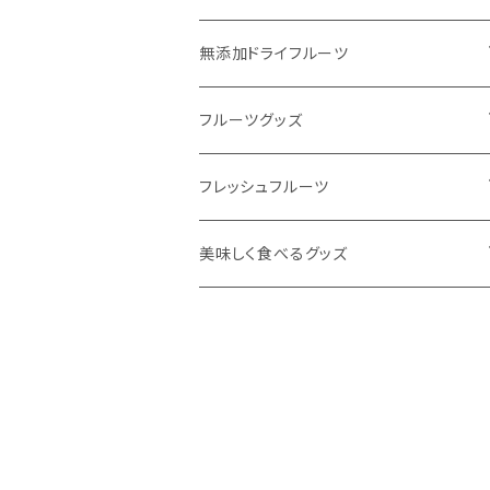
無添加ドライフルーツ
ドライフルーツで #おきかえおやつ
フルーツグッズ
定番人気のドライフルーツ
飲むフルーツゼリー
フレッシュフルーツ
季節フルーツの新作ドライフルーツ
無添加フルーツジャム
フルーツ定期便
美味しく食べるグッズ
ワンちゃんと一緒にドライフルーツ
ほうじ和紅茶シリーズ
東果堂厳選！フルーツギフトボックス
HUROM
お酒のおつまみにオススメ
旬をお届け！オススメフルーツ