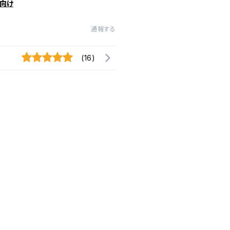
向け
通報する
(16)